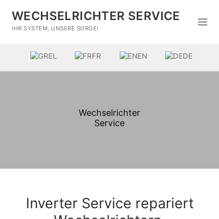
WECHSELRICHTER SERVICE
IHR SYSTEM, UNSERE SORGE!
EL
FR
EN
DE
Wechselrichter
Service
Home
Marken
Wartung
Inverter Service repariert
Reparatur