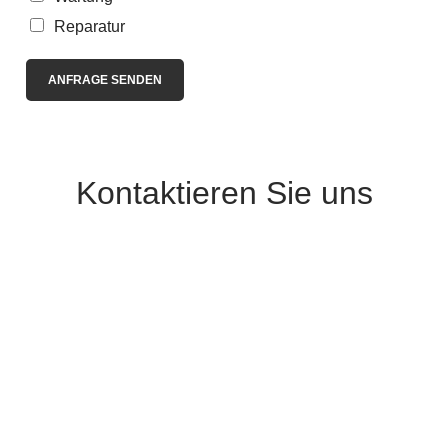
g
a
Reparatur
n
v
r
ANFRAGE SENDEN
a
a
g
Kontaktieren Sie uns