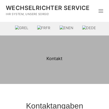
WECHSELRICHTER SERVICE
IHR SYSTEM, UNSERE SORGE!
EL
FR
EN
DE
Kontakt
Home
Marken
Wartung
Kontaktangaben
Reparatur