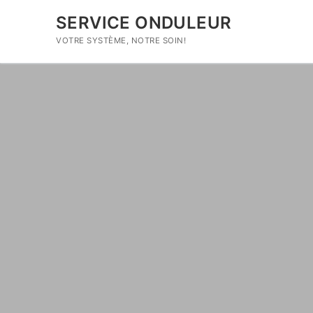
SERVICE ONDULEUR
VOTRE SYSTÈME, NOTRE SOIN!
Home
Marques
Entretien
Réparation
Deuxieme main