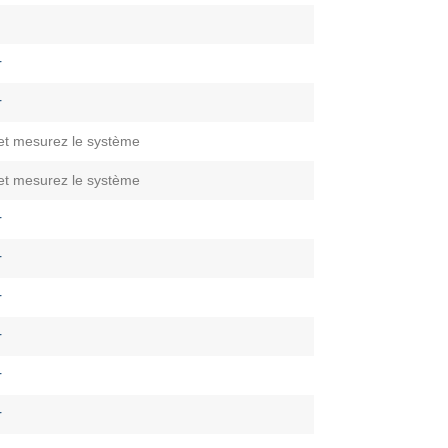
r
r
et mesurez le système
et mesurez le système
r
r
r
r
r
r