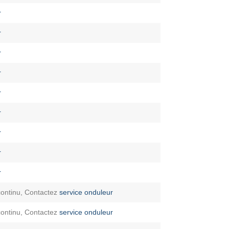
r
r
r
r
r
r
r
r
r
continu, Contactez
service onduleur
continu, Contactez
service onduleur