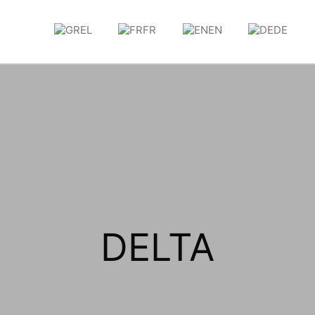
EL
FR
EN
DE
DELTA