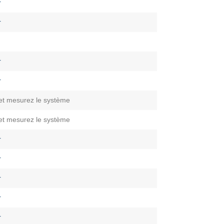
r
r
r
r
et mesurez le système
et mesurez le système
r
r
r
r
r