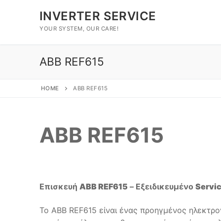
Μετάβαση
INVERTER SERVICE
στο
περιεχόμενο
YOUR SYSTEM, OUR CARE!
ABB REF615
HOME
ABB REF615
Αναζήτηση
για:
ABB REF615
Home
Brands
Επισκευή
Επισκευή
ABB REF615
– Εξειδικευμένο
Servi
Επικοινωνία
Το ABB REF615 είναι ένας προηγμένος ηλεκτρο