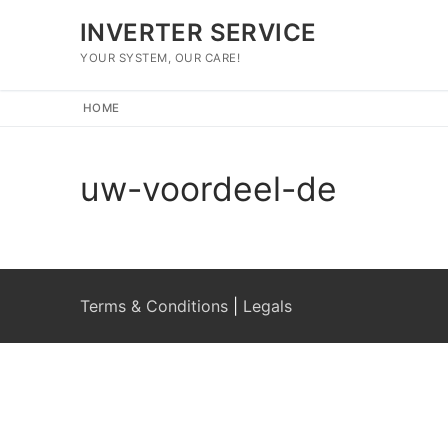
Μετάβαση
INVERTER SERVICE
στο
περιεχόμενο
YOUR SYSTEM, OUR CARE!
HOME
uw-voordeel-de
Αναζήτηση
για:
Home
Brands
Terms & Conditions
|
Legals
Επισκευή
Επικοινωνία